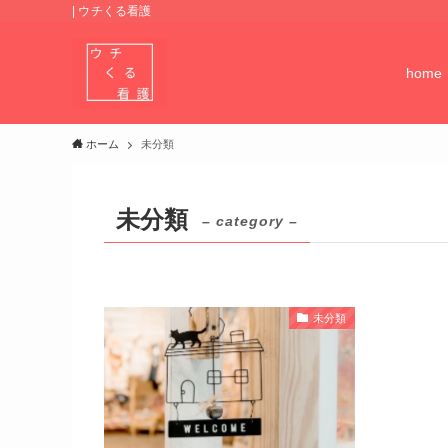
| ウチくる看護
home
ホーム
未分類
未分類
– category –
未分類