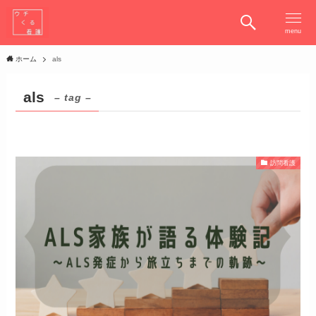
menu
ホーム
als
als
– tag –
訪問看護