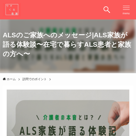
menu
ALSのご家族へのメッセージ|ALS家族が
語る体験談〜在宅で暮らすALS患者と家族
の方へ〜
ホーム
訪問でのポイント