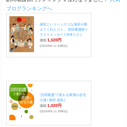
ブログランキングへ
病院というヘンテコな場所が教
えてくれたコト。 現役看護師イ
ラストエッセイ [ 仲本りさ ]
1,320円
価格:
(2020/9/6 11:33時点)
“訪問看護”で変わる希望の在宅
介護 [ 角田 直枝 ]
1,320円
価格:
(2020/9/6 11:35時点)