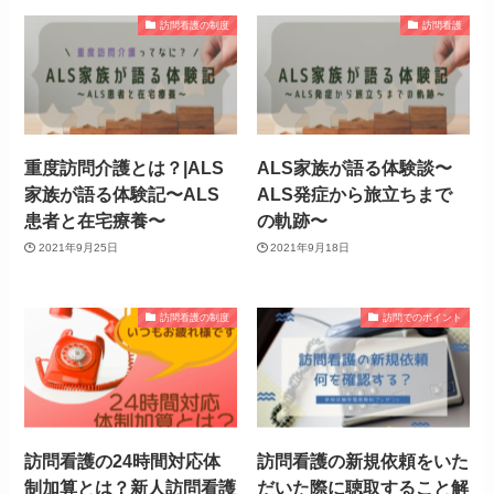
訪問看護の制度
訪問看護
重度訪問介護とは？|ALS
ALS家族が語る体験談〜
家族が語る体験記〜ALS
ALS発症から旅立ちまで
患者と在宅療養〜
の軌跡〜
2021年9月25日
2021年9月18日
訪問看護の制度
訪問でのポイント
訪問看護の24時間対応体
訪問看護の新規依頼をいた
制加算とは？新人訪問看護
だいた際に聴取すること解