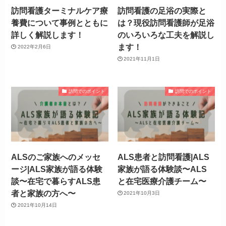
訪問看護ターミナルケア療
訪問看護の足浴の実際と
養費について事例とともに
は？現役訪問看護師が足浴
詳しく解説します！
のいろいろな工夫を解説し
ます！
2022年2月6日
2021年11月1日
訪問でのポイント
訪問でのポイント
ALSのご家族へのメッセ
ALS患者と訪問看護|ALS
ージ|ALS家族が語る体験
家族が語る体験談〜ALS
談〜在宅で暮らすALS患
と在宅医療介護チーム〜
者と家族の方へ〜
2021年10月3日
2021年10月14日